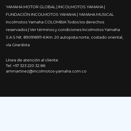
YAMAHA MOTOR GLOBAL
|
INCOLMOTOS YAMAHA
|
FUNDACIÓN INCOLMOTOS YAMAHA
|
YAMAHA MUSICAL
Incolmotos Yamaha COLOMBIA Todos los derechos
reservados |
Ver términos y condiciones
Incolmotos Yamaha
S.A.S Nit. 890916911-6 Km. 20 autopista norte, costado oriental,
vía Girardota
Línea de atención al cliente
Tel:
+57 323 220 32 86
ammartinez@incolmotos-yamaha.com.co